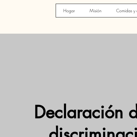
Hogar
Misión
Comidas y 
Declaración 
discriminac