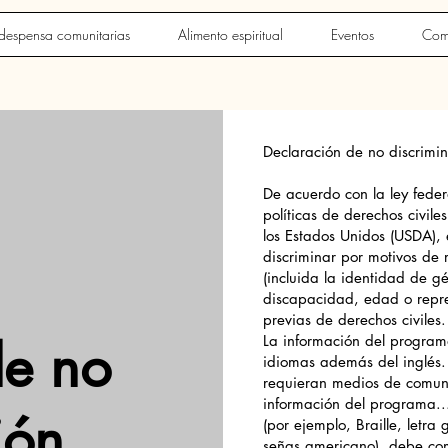
despensa comunitarias
Alimento espiritual
Eventos
Com
Declaración de no discrimin
De acuerdo con la ley feder
políticas de derechos civil
los Estados Unidos (USDA), e
discriminar por motivos de 
(incluida la identidad de gé
discapacidad, edad o repre
previas de derechos civiles.
de no
La información del program
idiomas además del inglés
requieran medios de comuni
información del programa..
ión
(por ejemplo, Braille, letra
señas americano), debe com