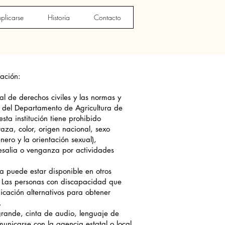
plicarse
Historia
Contacto
ación:
al de derechos civiles y las normas y
es del Departamento de Agricultura de
sta institución tiene prohibido
raza, color, origen nacional, sexo
nero y la orientación sexual),
salia o venganza por actividades
a puede estar disponible en otros
. Las personas con discapacidad que
cación alternativos para obtener
.
 grande, cinta de audio, lenguaje de
unicarse con la agencia estatal o local